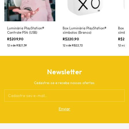
Luminária PlayStation®
Box Luminária PlayStation®
Box Lu
Controle PS4 (USB)
símbolos (Branco)
símbol
R$209,90
R$220,90
R$220
12
x
de
R$21,59
12
x
de
R$22,72
12
x
de
R
Newsletter
Cadastre-se e receba nossas ofertas.